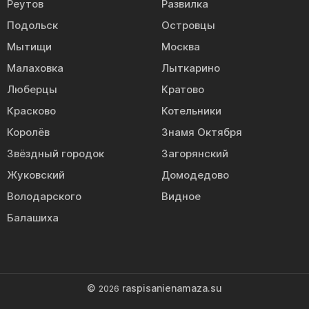
Реутов
Развилка
Подольск
Островцы
Мытищи
Москва
Малаховка
Лыткарино
Люберцы
Кратово
Красково
Котельники
Королёв
Знамя Октября
Звёздный городок
Загорянский
Жуковский
Домодедово
Володарского
Видное
Балашиха
©
raspisanienamaza.su
2026