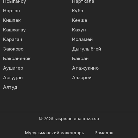
Псыгансу
Нарткала
Нартан
Куба
Кишпек
Кенже
Кашхатау
Кахун
Карагач
Исламей
Заюково
Дыгулыбгей
Баксанёнок
Баксан
Аушигер
Атажукино
Аргудан
Анзорей
Алтуд
©
raspisanienamaza.su
2026
Мусульманский календарь
Рамадан