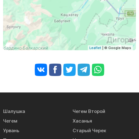
Leaflet
| © Google Maps
Шалушка
Чегем Второй
Чегем
Хасанья
Урвань
Старый Черек