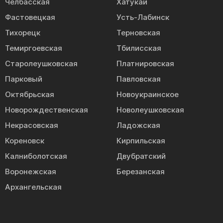
Челбасская
Хатукай
Фастовецкая
Усть-Лабинск
Тихорецк
Терновская
Темиргоевская
Тбилисская
Старолеушковская
Платнировская
Парковый
Павловская
Октябрьская
Новоукраинское
Новорождественская
Новолеушковская
Некрасовская
Ладожская
Кореновск
Кирпильская
Калниболотская
Двубратский
Воронежская
Березанская
Архангельская