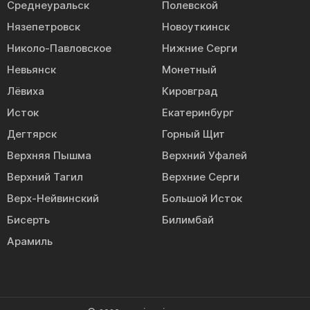
Среднеуральск
Полевской
Нязепетровск
Новоуткинск
Николо-Павловское
Нижние Серги
Невьянск
Монетный
Лёвиха
Кировград
Исток
Екатеринбург
Дегтярск
Горный Щит
Верхняя Пышма
Верхний Уфалей
Верхний Тагил
Верхние Серги
Верх-Нейвинский
Большой Исток
Бисерть
Билимбай
Арамиль