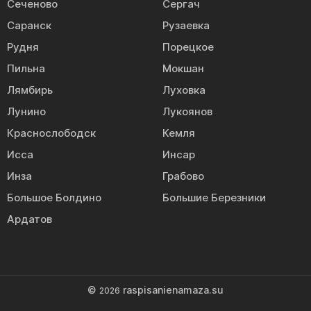
Сеченово
Сергач
Саранск
Рузаевка
Рудня
Порецкое
Пильна
Мокшан
Лямбирь
Луховка
Лунино
Лукоянов
Краснослободск
Кемля
Исса
Инсар
Инза
Грабово
Большое Болдино
Большие Березники
Ардатов
©
raspisanienamaza.su
2026