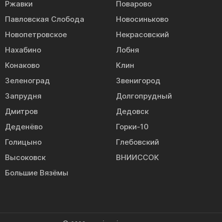
Ржавки
Поварово
Павловская Слобода
Новосиньково
Новопетровское
Некрасовский
Нахабино
Лобня
Конаково
Клин
Зеленоград
Звенигород
Запрудня
Долгопрудный
Дмитров
Дедовск
Деденёво
Горки-10
Голицыно
Глебовский
Высоковск
ВНИИССОК
Большие Вязёмы