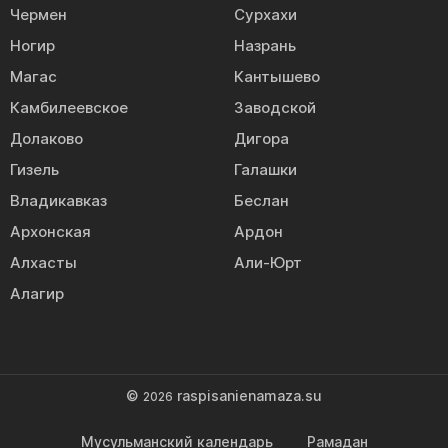
Чермен
Сурхахи
Ногир
Назрань
Магас
Кантышево
Камбилеевское
Заводской
Долаково
Дигора
Гизель
Галашки
Владикавказ
Беслан
Архонская
Ардон
Алхасты
Али-Юрт
Алагир
©
raspisanienamaza.su
2026
Мусульманский календарь
Рамадан