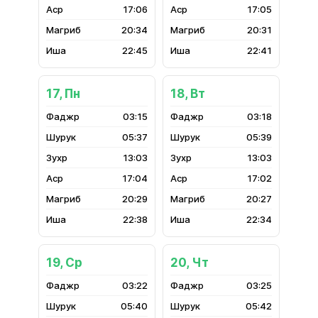
17:06
17:05
20:34
20:31
22:45
22:41
17, Пн
18, Вт
03:15
03:18
05:37
05:39
13:03
13:03
17:04
17:02
20:29
20:27
22:38
22:34
19, Ср
20, Чт
03:22
03:25
05:40
05:42