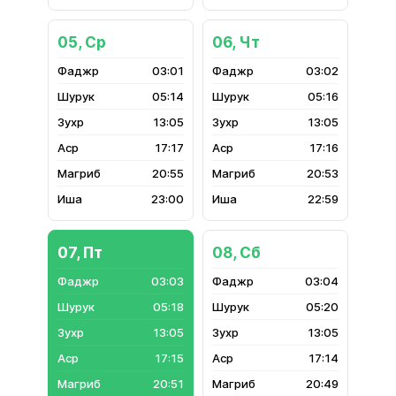
05, Ср
06, Чт
03:01
03:02
05:14
05:16
13:05
13:05
17:17
17:16
20:55
20:53
23:00
22:59
07, Пт
08, Сб
03:03
03:04
05:18
05:20
13:05
13:05
17:15
17:14
20:51
20:49