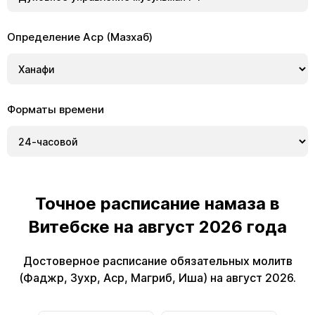
Определение Аср (Мазхаб)
Форматы времени
Точное расписание намаза в
Витебске на август 2026 года
Достоверное расписание обязательных молитв
(Фаджр, Зухр, Аср, Магриб, Иша) на август 2026.