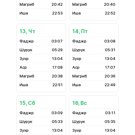
20:42
20:40
22:53
22:52
13, Чт
14, Пт
03:07
03:08
05:29
05:31
13:04
13:04
17:08
17:07
20:38
20:36
22:51
22:49
15, Сб
16, Вс
03:09
03:11
05:33
05:35
13:04
13:04