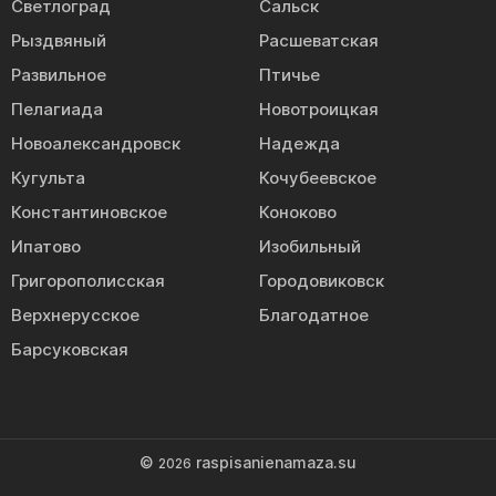
Светлоград
Сальск
Рыздвяный
Расшеватская
Развильное
Птичье
Пелагиада
Новотроицкая
Новоалександровск
Надежда
Кугульта
Кочубеевское
Константиновское
Коноково
Ипатово
Изобильный
Григорополисская
Городовиковск
Верхнерусское
Благодатное
Барсуковская
©
raspisanienamaza.su
2026