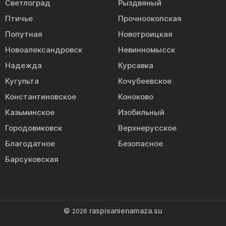
Светлоград
Рыздвяный
Птичье
Прочноокопская
Попутная
Новотроицкая
Новоалександровск
Невинномысск
Надежда
Курсавка
Кугульта
Кочубеевское
Константиновское
Коноково
Казьминское
Изобильный
Городовиковск
Верхнерусское
Благодатное
Безопасное
Барсуковская
©
raspisanienamaza.su
2026