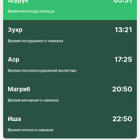
05:51
Шурук
Время восхода солнца
13:21
Зухр
Время полуденного намаза
17:25
Аср
Время послеполуденной молитвы
20:50
Магриб
Время вечернего намаза
22:50
Иша
Время ночного намаза